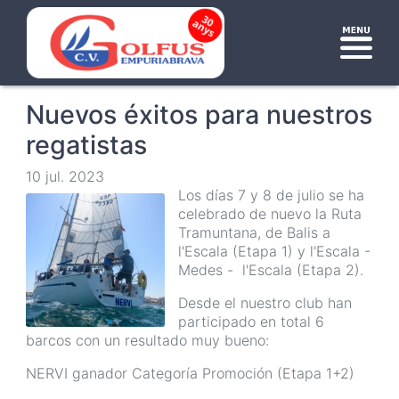
Vés
al
Toggl
contingut
Nuevos éxitos para nuestros
regatistas
10 jul. 2023
Los días 7 y 8 de julio se ha
celebrado de nuevo la Ruta
Tramuntana, de Balis a
l'Escala (Etapa 1) y l'Escala -
Medes - l'Escala (Etapa 2).
Desde el nuestro club han
participado en total 6
barcos con un resultado muy bueno:
NERVI ganador Categoría Promoción (Etapa 1+2)